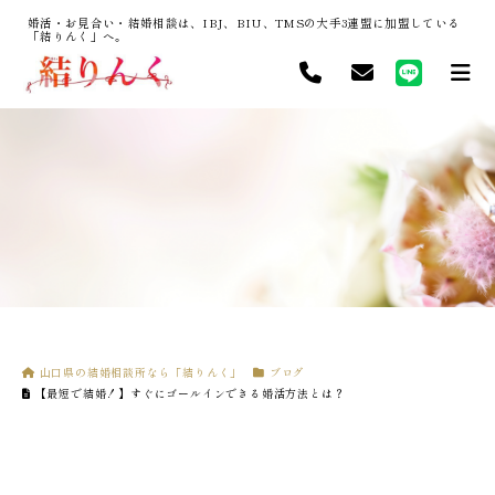
婚活・お見合い・結婚相談は、IBJ、BIU、TMSの大手3連盟に加盟している
「結りんく」へ。
山口県の結婚相談所なら「結りんく」
ブログ
【最短で結婚！】すぐにゴールインできる婚活方法とは？