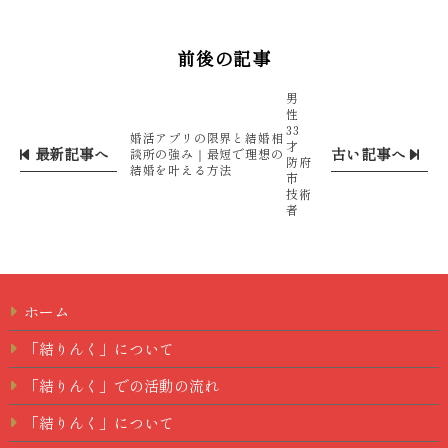
前後の記事
男
性
33
婚活アプリの限界と結婚相
才
最新記事へ
古い記事へ
談所の強み｜最短で理想の
防府
結婚を叶える方法
市
技術
者
ホーム
「結りんく」について
「結りんく」での活動の流れ
「結りんく」について