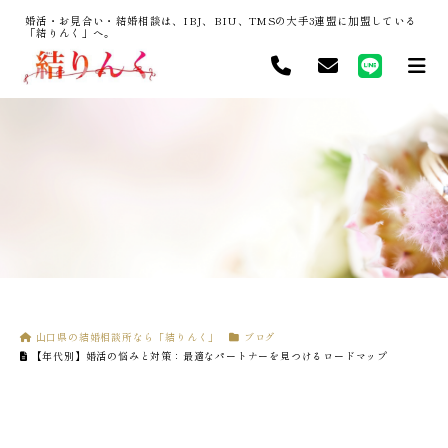
婚活・お見合い・結婚相談は、IBJ、BIU、TMSの大手3連盟に加盟している
「結りんく」へ。
山口県の結婚相談所なら「結りんく」
ブログ
【年代別】婚活の悩みと対策：最適なパートナーを見つけるロードマップ