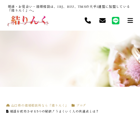
婚活・お見合い・結婚相談は、IBJ、BIU、TMSの大手3連盟に加盟している
「結りんく」へ。
山口県の結婚相談所なら「結りんく」
ブログ
婚活を成功させる5つの秘訣！うまくいく人の共通点とは？