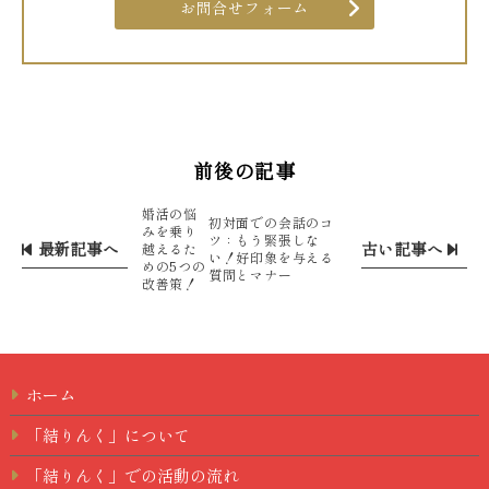
お問合せフォーム
前後の記事
婚活の悩
初対面での会話のコ
みを乗り
ツ：もう緊張しな
最新記事へ
古い記事へ
越えるた
い！好印象を与える
めの5つの
質問とマナー
改善策！
ホーム
「結りんく」について
「結りんく」での活動の流れ